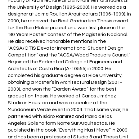
Faculty of Architecture and Environmental Studies at
the University of Design (1995-2000). He worked as a
designer at Jaime Rouillon Arquitectura (1996-1999). In
2000, he received the Best Graduation Thesis award
for the Rain Maker project and won first place in the
"80 Years Poster" contest of the Magisterio Nacional.
He also received honorable mentions in the
"ACSA/OTIS Elevator International Student Design
Competition" and the "ACSA/Wood Products Council."
He joined the Federated College of Engineers and
Architects of Costa Rica (A-10555) in 2000. He
completed his graduate degree at Rice University,
obtaining a Master’s in Architectural Design (2001-
2003), and won the “Darden Award” for the best
graduation thesis. He worked at Carlos Jiménez
Studio in Houston and was a speaker at the
Mundaneum Verde event in 2004. That same year, he
partnered with Isidro Ramírez and María de los
Ángeles Solís to form Norte Sur Arquitectos. He
published in the book “Everything Must Move” in 2009
and has been a professor of Studio 8 and Thesis Unit