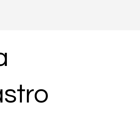
a
stro