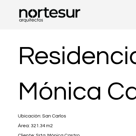
Residenci
Mónica Ca
Ubicación: San Carlos
Área: 321.34 m2
Cliente: Srta. Mónica Castro