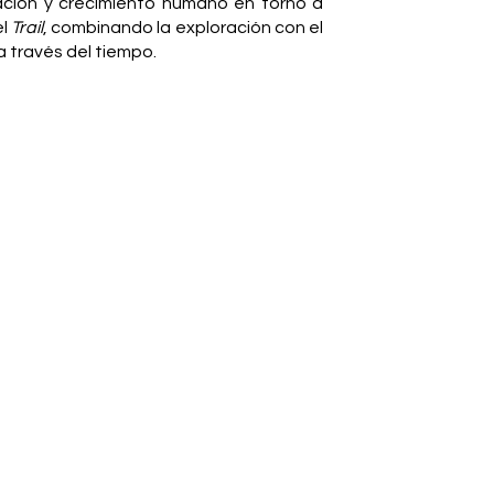
ación y crecimiento humano en torno a
el
Trail
, combinando la exploración con el
a través del tiempo.