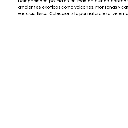
Delegaciones policiales en más de quince cantone
ambientes exóticos como volcanes, montañas y catara
ejercicio físico. Coleccionista por naturaleza, ve e