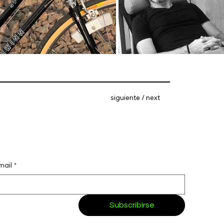
siguiente / next
mail
*
Subscribirse