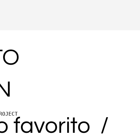
TO
N
ROJECT
o favorito /