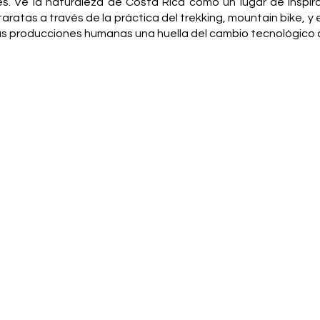
s. Ve la naturaleza de Costa Rica como un lugar de inspir
tas a través de la práctica del trekking, mountain bike, y 
n las producciones humanas una huella del cambio tecnológico 