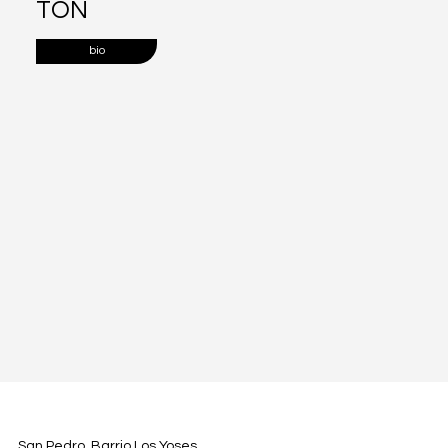
TON
bio
San Pedro, Barrio Los Yoses